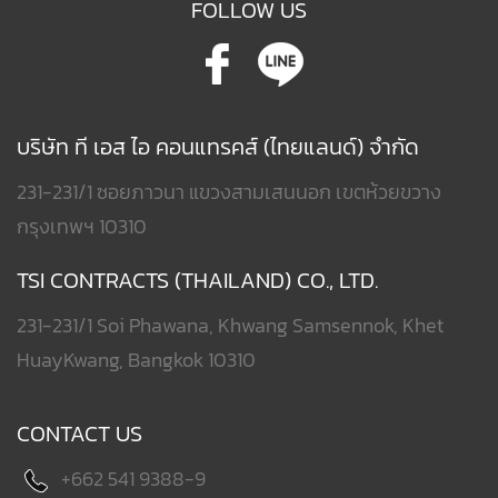
FOLLOW US
บริษัท ที เอส ไอ คอนแทรคส์ (ไทยแลนด์) จำกัด
231-231/1 ซอยภาวนา แขวงสามเสนนอก เขตห้วยขวาง
กรุงเทพฯ 10310
TSI CONTRACTS (THAILAND) CO., LTD.
231-231/1 Soi Phawana, Khwang Samsennok, Khet
HuayKwang, Bangkok 10310
CONTACT US
+662 541 9388-9