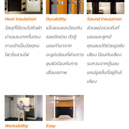
Sound Insulation
Heat Insulation
Durability
ส่วนผนังรวมถึงที่
วัสดุที่ใช้รวมไปถึงผ้า
แข็งแรงและป้องกัน
นอนและฟูกมี
ม่านและฉากกั้นตรง
รอยขีดข่วน ตัวตู้
คุณสมบัติช่วยดูดซับ
ทางเข้าเป็นวัสดุทน
นอนทำมาจาก
เสียง ป้องกันเสียง
ไฟ,กันลามไฟ
อะลูมิเนียมที่ผ่านการ
รบกวนจากตู้นอน
ชุบผิวป้องกันการ
แคปซูลอื่นที่อยู่ใกล้
เสื่อมสภาพ
เคียง
Workability
Easy