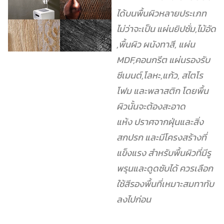
ได้บนพื้นผิวหลายประเภท
ไม่ว่าจะเป็น แผ่นยิปซั่ม,ไม้อัด
,พื้นผิว ผนังทาสี, แผ่น
MDF,คอนกรีต แผ่นรองรับ
ซีเมนต์,โลหะ,แก้ว, สไตโร
โฟม และพลาสติก โดยพื้น
ผิวนั้นจะต้องสะอาด
แห้ง
ปราศจากฝุ่นและสิ่ง
สกปรก และมีโครงสร้างที่
แข็งแรง สำหรับพื้นผิวที่มีรู
พรุนและดูดซับได้ ควรเลือก
ใช้สีรองพื้นที่เหมาะสมทาทับ
ลงไปก่อน