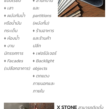
แบบเรียบ
♦ สำนักงาน
♦ เสา
และ
♦ ผนังกันน้ำ
partitions
หรือน้ำมัน
(ผนังกั้น)
กระเด็น
♦ ร้านอาหาร
♦ ห้องน้ำ
และร้านค้า
♦ งาน
ปลีก
นิทรรศการ
♦ เฟอร์นิเจอร์
♦ Facades
♦ Backlight
(เปลือกอาคาร)
objects
♦ ตกแตง
ภายนอกและ
ภายใน
X STONE
สามารถติดตั้ง