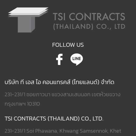
FOLLOW US
บริษัท ที เอส ไอ คอนแทรคส์ (ไทยแลนด์) จำกัด
231-231/1 ซอยภาวนา แขวงสามเสนนอก เขตห้วยขวาง
กรุงเทพฯ 10310
TSI CONTRACTS (THAILAND) CO., LTD.
231-231/1 Soi Phawana, Khwang Samsennok, Khet