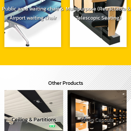
Public area waiting chair &
Multipurpose (Retractable &
Airport waiting chair
Telescopic Seating)
Other Products
Ceiling & Partitions
Sleep Capsule