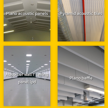
Plano acoustic panels
Pyramid acoustic tiles
Absorber wall / ceiling
Plano baffle
panel lpd