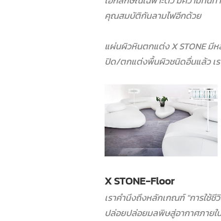
เอกลักษณ์เฉพาะตัว มีความทนทา
คุณสมบัติกันลามไฟอีกด้วย
แผ่นผิวหินตกแต่ง X STONE มีหลาย
ปิด/ตกแต่งพื้นผิวชนิดอื่นแล้ว เ
X STONE-Floor
เราคำนึงถึงหลักเกณฑ์ "การใช้ชีว
ปล่อยปล่อยมลพิษสู่อากาศภายใน