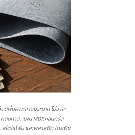
้บนพื้นผิวหลายประเภท ไม่ว่าจะ
ผิว ผนังทาสี, แผ่น MDF,คอนกรีต
ว, สไตโรโฟม และพลาสติก โดยพื้น