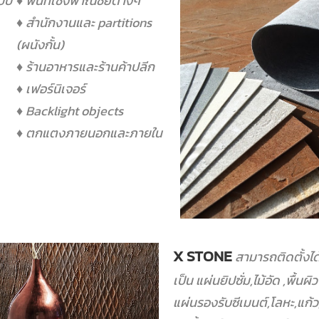
แบบ
♦ พื้นที่เชิงพาณิชย์ต่างๆ
♦ สำนักงานและ partitions
(ผนังกั้น)
♦ ร้านอาหารและร้านค้าปลีก
♦ เฟอร์นิเจอร์
♦ Backlight objects
♦ ตกแตงภายนอกและภายใน
X STONE
สามารถติดตั้งได
เป็น แผ่นยิปซั่ม,ไม้อัด ,พื้น
แผ่นรองรับซีเมนต์,โลหะ,แก้