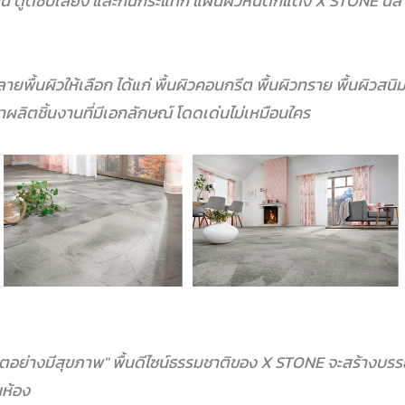
น ดูดซับเสียง และกันกระแทก
แผ่นผิวหินตกแต่ง X STONE นี้สาม
พื้นผิวให้เลือก ได้แก่ พื้นผิวคอนกรีต พื้นผิวทราย พื้นผิวสนิม
ราผลิตชิ้นงานที่มีเอกลักษณ์ โดดเด่นไม่เหมือนใคร
ิตอย่างมีสุขภาพ" พื้นดีไซน์ธรรมชาติของ X STONE จะสร้างบรรยา
ห้อง