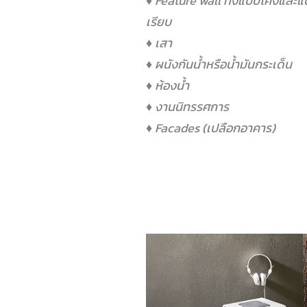
♦ Feature wall ทั้งแบบโค้งและ
เรียบ
♦ เสา
♦ ผนังกันน้ำหรือน้ำมันกระเด็น
♦ ห้องน้ำ
♦ งานนิทรรศการ
♦ Facades (เปลือกอาคาร)