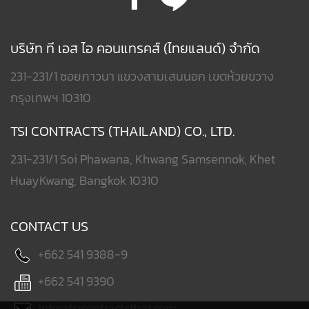
บริษัท ที เอส ไอ คอนแทรคส์ (ไทยแลนด์) จำกัด
231-231/1 ซอยภาวนา แขวงสามเสนนอก เขตห้วยขวาง
กรุงเทพฯ 10310
TSI CONTRACTS (THAILAND) CO., LTD.
231-231/1 Soi Phawana, Khwang Samsennok, Khet
HuayKwang, Bangkok 10310
CONTACT US
+662 541 9388-9
+662 541 9390
info@tsicontractsthai.com