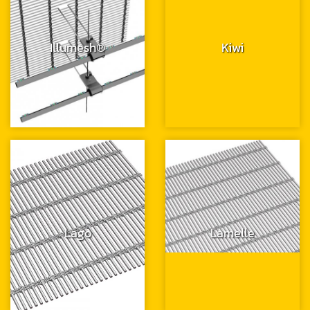
Illumesh®
Kiwi
Lago
Lamelle