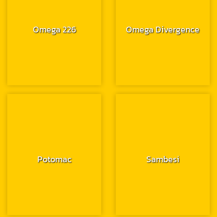
Omega 226
Omega Divergence
Potomac
Sambesi