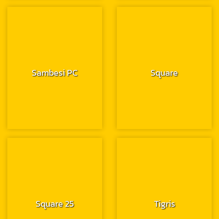
Sambesi PC
Square
Square 25
Tigris