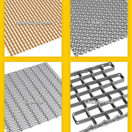
Atlantic Bronze
Baltic
Capella
Chesapeake