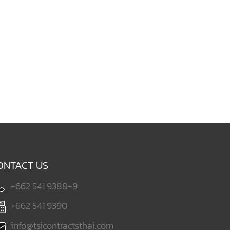
ONTACT US
+662 541 9388-9
+662 541 9390
info@tsicontractsthai.com