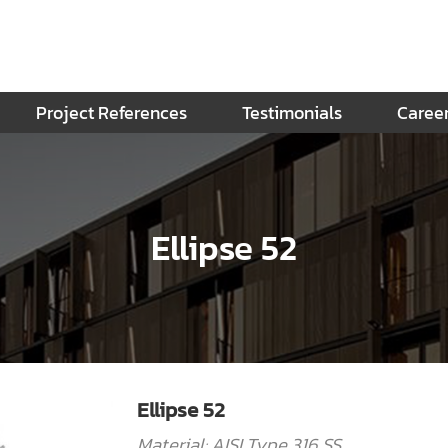
Project References
Testimonials
Caree
Ellipse 52
Ellipse 52
Material: AISI Type 316 SS