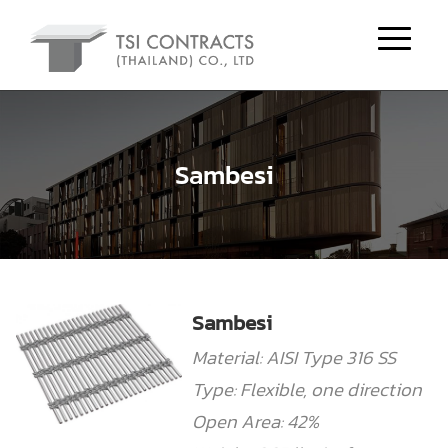
Sambesi
Sambesi
Material: AISI Type 316 SS
Type: Flexible, one direction
Open Area: 42%