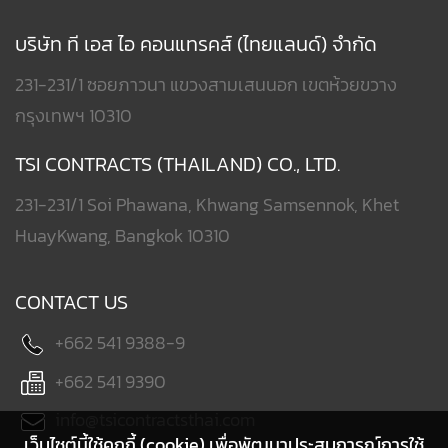
บริษัท ที เอส ไอ คอนแทรคส์ (ไทยแลนด์) จำกัด
231-231/1 ซอยภาวนา แขวงสามเสนนอก เขตห้วยขวาง
กรุงเทพฯ 10310
TSI CONTRACTS (THAILAND) CO., LTD.
231-231/1 Soi Phawana, Khwang Samsennok, Khet
HuayKwang, Bangkok 10310
CONTACT US
+662 541 9388-9
+662 541 9390
info@tsicontractsthai.com
เว็บไซต์นี้ใช้คุกกี้ (cookie) เพื่อพัฒนาประสบการณ์การใช้